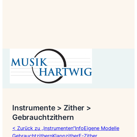
Instrumente > Zither >
Gebrauchtzithern
< Zurück zu „Instrumenten“
Info
Eigene Modelle
Gebrauchtzithern
Klappzither
E-Zither