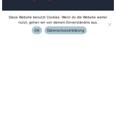
Samstag: geschlossen
Diese Website benutzt Cookies. Wenn du die Website weiter
nutzt, gehen wir von deinem Einverständnis aus.
~
OK
Datenschutzerklärung
Werkstattberatung nach Terminabsprache
~
Lindenschmitstraße 31
81371 München (Harras)
Tel: 089-779251
Email: info@musik-hartwig.de