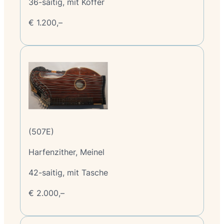
36-saitig, mit Koffer
€ 1.200,–
(507E)
Harfenzither, Meinel
42-saitig, mit Tasche
€ 2.000,–