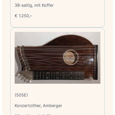
38-saitig, mit Koffer
€ 1.250,–
(505E)
Konzertzither, Amberger