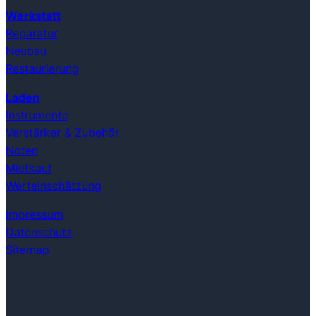
Werkstatt
Reparatur
Neubau
Restaurierung
Laden
Instrumente
Verstärker & Zubehör
Noten
Mietkauf
Werteinschätzung
Impressum
Datenschutz
Sitemap