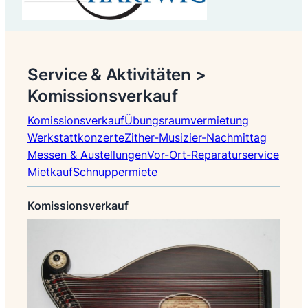
Service & Aktivitäten >
Komissionsverkauf
Komissionsverkauf
Übungsraumvermietung
Werkstattkonzerte
Zither-Musizier-Nachmittag
Messen & Austellungen
Vor-Ort-Reparaturservice
Mietkauf
Schnuppermiete
Komissionsverkauf