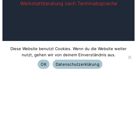
Werkstattberatung nach Terminabsprache
~
Diese Website benutzt Cookies. Wenn du die Website weiter
nutzt, gehen wir von deinem Einverständnis aus.
Lindenschmitstraße 31
81371 München (Harras)
OK
Datenschutzerklärung
Tel: 089-779251
Email: info@musik-hartwig.de
Folgen Sie uns:
YouTube
Facebook
Instagram